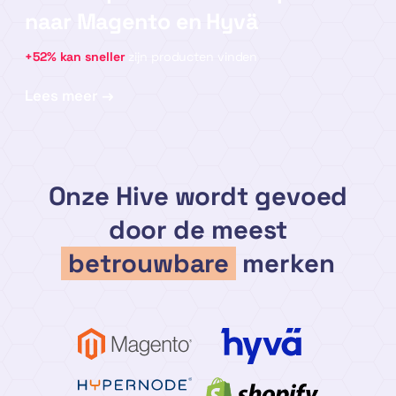
naar Magento en Hyvä
+52% kan sneller
zijn producten vinden
:
Lees meer →
Overstap
van
maatwerk
Onze Hive wordt gevoed
platform
door de meest
naar
betrouwbare
merken
Magento
en
Hyvä