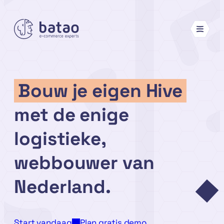
Ga
naar
de
inhoud
Bouw je eigen Hive
met de enige
logistieke,
webbouwer van
Nederland.
Start vandaag
Plan gratis demo