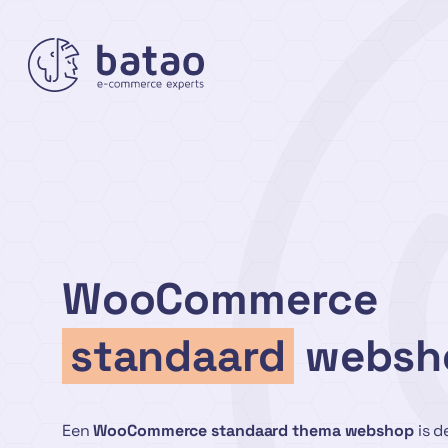
Ga
naar
de
inhoud
WooCommerce
standaard
websh
Een
WooCommerce standaard thema webshop
is d