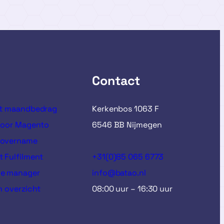
Contact
st maandbedrag
Kerkenbos 1063 F
voor Magento
6546 BB Nijmegen
 overname
 Fulfilment
+31(0)85 065 6773
ce manager
info@batao.nl
n overzicht
08:00 uur – 16:30 uur