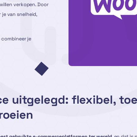
willen verkopen. Door
je van snelheid,
combineer je
uitgelegd: flexibel, toe
roeien
est gebruikte e-commerceplatformen ter wereld
, en dat is