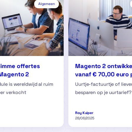
Algemeen
limme offertes
Magento 2 ontwikke
 Magento 2
vanaf € 70,00 euro 
le is wereldwijd al ruim
Uurtje-factuurtje of lieve
eer verkocht
besparen op je uurtarief?
Roy Kuiper
28/06/2025