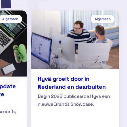
Algemeen
Algemeen
Hyvä groeit door in
Update
Nederland en daarbuiten
we
Begin 2026 publiceerde Hyvä een
nieuwe Brands Showcase.
security