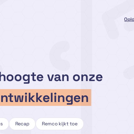
Opl
e hoogte van onze
ntwikkelingen
s
Recap
Remco kijkt toe