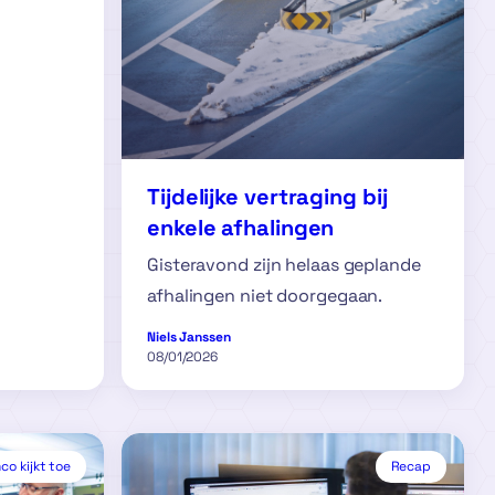
Tijdelijke vertraging bij
enkele afhalingen
Gisteravond zijn helaas geplande
afhalingen niet doorgegaan.
Niels Janssen
08/01/2026
o kijkt toe
Recap