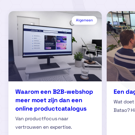
Algemeen
Waarom een B2B-webshop
Een da
meer moet zijn dan een
Wat doet 
online productcatalogus
Batao? Hij
Van productfocus naar
vertrouwen en expertise.