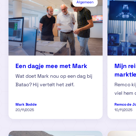
Algemeen
Een dagje mee met Mark
Mijn re
marktle
Wat doet Mark nou op een dag bij
Batao? Hij vertelt het zelf.
Remco kij
viel hem
Mark Bodde
Remco de J
20/11/2025
10/11/2025