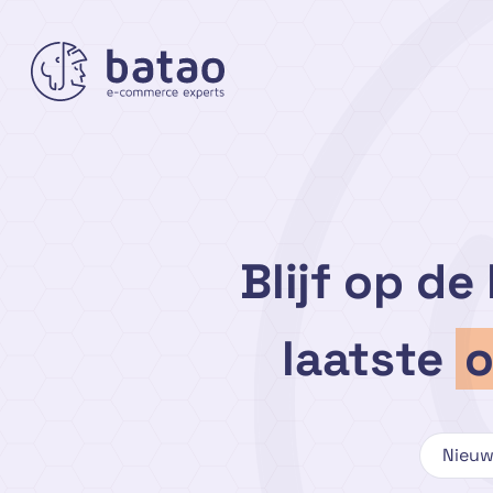
Ga
naar
de
inhoud
Blijf op d
laatste
o
Nieuw