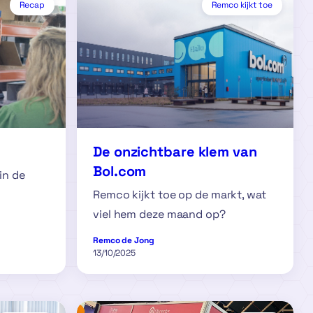
Recap
Remco kijkt toe
De onzichtbare klem van
Bol.com
in de
Remco kijkt toe op de markt, wat
viel hem deze maand op?
Remco de Jong
13/10/2025