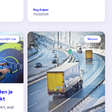
Roy Kuiper
11/02/2026
o kijkt toe
Nieuws
en je
kt
rkt, wat