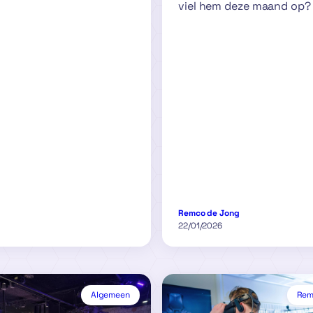
viel hem deze maand op?
Remco de Jong
22/01/2026
Algemeen
Remc