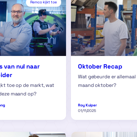
Remco kijkt toe
is van nul naar
Oktober Recap
ider
Wat gebeurde er allemaal 
kt toe op de markt, wat
maand oktober?
 deze maand op?
ong
Roy Kuiper
01/11/2025