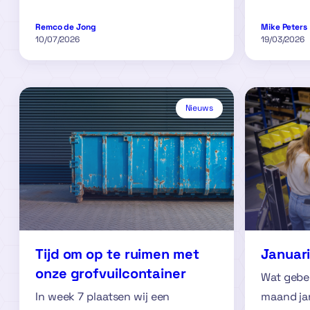
Remco de Jong
Mike Peters
10/07/2026
19/03/2026
Nieuws
Januar
Tijd om op te ruimen met
onze grofvuilcontainer
Wat gebeu
maand ja
In week 7 plaatsen wij een