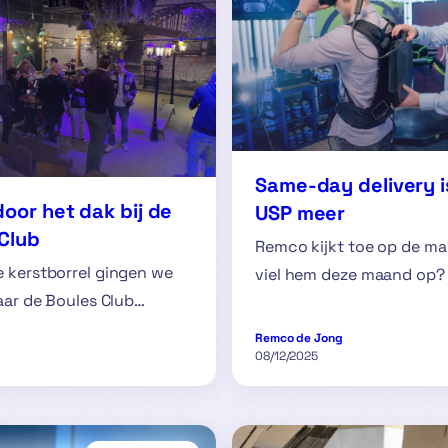
Same-day delivery i
door het dak bij de
USP meer
Club
Remco kijkt toe op de ma
 kerstborrel gingen we
viel hem deze maand op?
naar de Boules Club…
Remco de Jong
08/12/2025