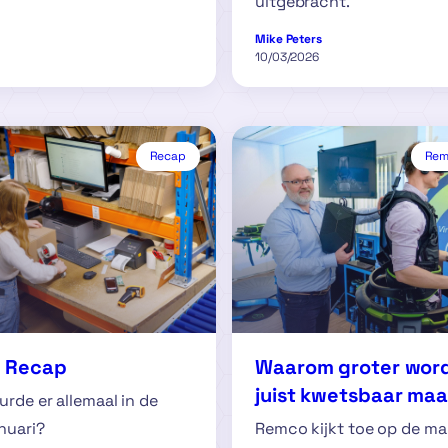
uitgebracht.
Mike Peters
10/03/2026
Recap
Remc
i Recap
Waarom groter word
juist kwetsbaar maa
rde er allemaal in de
nuari?
Remco kijkt toe op de ma