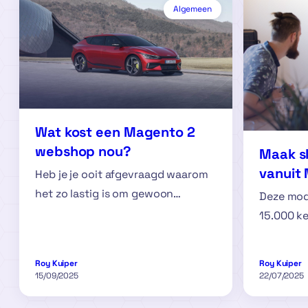
Algemeen
Wat kost een Magento 2
webshop nou?
Maak s
vanuit
Heb je je ooit afgevraagd waarom
het zo lastig is om gewoon…
Deze modu
15.000 k
Roy Kuiper
Roy Kuiper
15/09/2025
22/07/2025