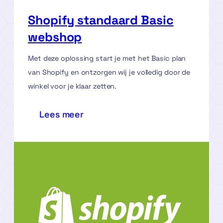
Shopify standaard Basic
webshop
Met deze oplossing start je met het Basic plan
van Shopify en ontzorgen wij je volledig door de
winkel voor je klaar zetten.
:
Lees meer
Shopify
standaard
Basic
webshop