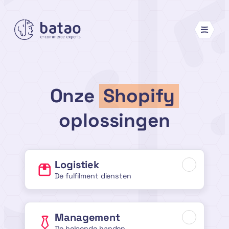
Ga
naar
de
inhoud
Onze
Shopify
oplossingen
Logistiek
De fulfilment diensten
Management
De helpende handen