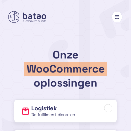
Ga
naar
de
inhoud
Onze
WooCommerce
oplossingen
Logistiek
De fulfilment diensten