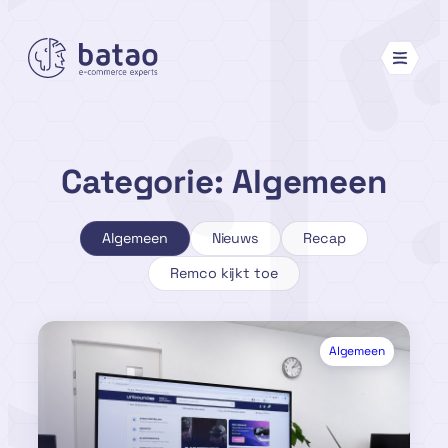
Ga
naar
de
inhoud
Categorie:
Algemeen
Algemeen
Nieuws
Recap
Remco kijkt toe
Algemeen